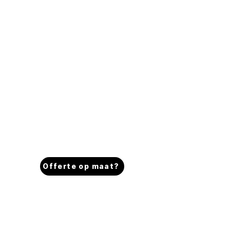
Vanaf €400
1-staps polijstbehandeling
Verwijderen van zeer lichte
krasjes
Zorgt voor optimale glans
Aanbevolen voor wagens met
zeer lichte gebruikssporen of
nieuwe wagens
Offerte op maat?