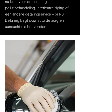
nu kiest voor een coating,
polijstbehandeling, interieurreiniging of
een andere detailingservice – bij PS
Detailing krijgt jouw auto de zorg en
aandacht die het verdient.